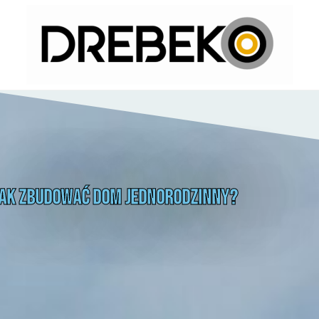
ak zbudować dom jednorodzinny?