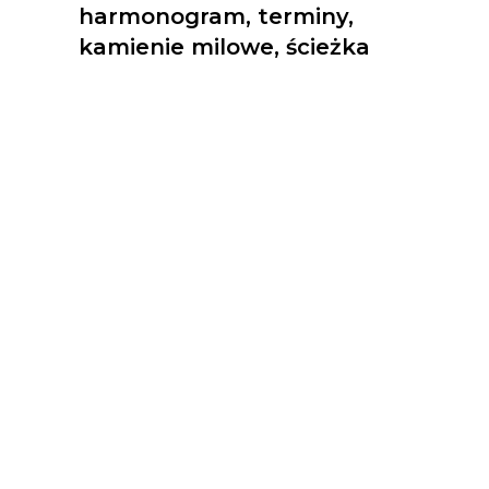
harmonogram, terminy,
kamienie milowe, ścieżka
krytyczna
Projektant, Nadzór Autorski
- odpowiedzialności
Kosztorysowanie,
budżetowanie, rozliczenie
robót - częściowe i końcowe​